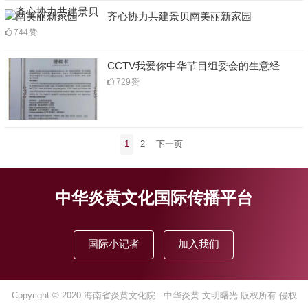
齐心协力共建景贝南美丽新家园
744
赞
CCTV我爱你中华节目组委会的生意经
729
赞
文
1
2
下一页
章
分
页
中华炎黄文化国际传播平台
国际小记者
加入我们
Copyright © 2020
海南省炎黄文化院
- 中华炎黄 文明曙光 版权所有 侵权