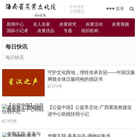
中华炎黄
菜单
文明曙光
新闻中心
名人名家
炎黄研究
炎黄活动
炎黄视频
国际小记者
炎黄优品
专题
组织机构
每日快讯
每日快讯
守护文化阵地，理性传承衣冠——中国汉服
网致全体汉服同袍的倡议书
374
赞
【公益中国】公益常态化-广西紧急救援促
进中心助残扶弱小记
765
赞
华聚互联·美美与共-博物征集书