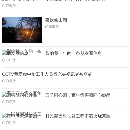
798
赞
夜饮岐山湖
835
赞
影响我一年的一条朋友圈信息
781
赞
CCTV我爱你中华工作人员冒充央视记者被查处
745
赞
五子同心酒：百年酒窖酿同心妙品
767
赞
村民疑因对扶贫工程不满火烧茶园
761
赞