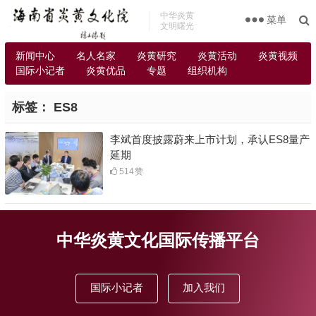
中华炎黄
菜单
文明曙光
新闻中心
名人名家
炎黄研究
炎黄活动
炎黄视频
国际小记者
炎黄优品
专题
组织机构
标签：
ES8
李斌首度披露蔚来上市计划，承认ES8量产
延期
514
赞
中华炎黄文化国际传播平台
国际小记者
加入我们