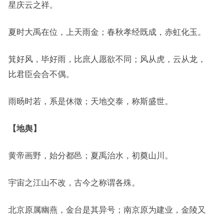
星庆云之祥。
夏时大禹在位，上天雨金；春秋孝经既成，赤虹化玉。
箕好风，毕好雨，比庶人愿欲不同；风从虎，云从龙，
比君臣会合不偶。
雨旸时若，系是休徵；天地交泰，称斯盛世。
【地舆】
黄帝画野，始分都邑；夏禹治水，初奠山川。
宇宙之江山不改，古今之称谓各殊。
北京原属幽燕，金台是其异号；南京原为建业，金陵又