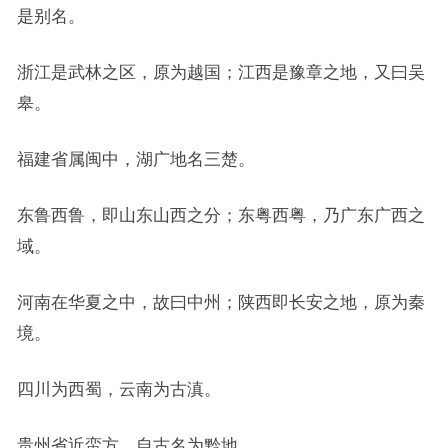
是别名。
浙江是武林之区，原为越国；江西是豫章之地，又曰吴
皋。
福建省属闽中，湖广地名三楚。
东鲁西鲁，即山东山西之分；东粤西粤，乃广东广西之
域。
河南在华夏之中，故曰中州；陕西即长安之地，原为秦
境。
四川为西蜀，云南为古滇。
贵州省近蛮方，自古名为黔地。