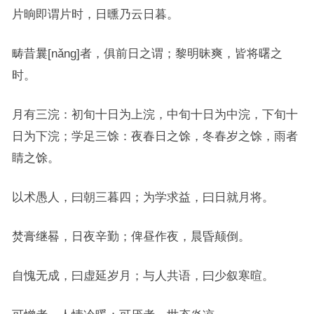
片晌即谓片时，日曛乃云日暮。
畴昔曩[nǎng]者，俱前日之谓；黎明昧爽，皆将曙之
时。
月有三浣：初旬十日为上浣，中旬十日为中浣，下旬十
日为下浣；学足三馀：夜春日之馀，冬春岁之馀，雨者
睛之馀。
以术愚人，曰朝三暮四；为学求益，曰日就月将。
焚膏继晷，日夜辛勤；俾昼作夜，晨昏颠倒。
自愧无成，曰虚延岁月；与人共语，曰少叙寒暄。