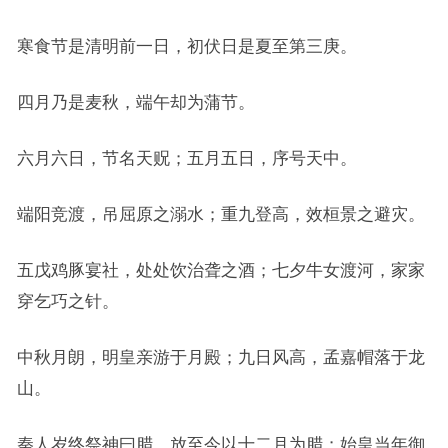
寒食节是清明前一日，初伏日是夏至第三庚。
四月乃是麦秋，端午却为蒲节。
六月六日，节名天贶；五月五日，序号天中。
端阳竞渡，吊屈原之溺水；重九登高，效桓景之避灾。
五戊鸡豚宴社，处处饮治聋之酒；七夕牛女渡河，家家
穿乞巧之针。
中秋月朗，明皇亲游于月殿；九日风高，孟嘉帽落于龙
山。
秦人岁终祭神曰腊，放至今以十二月为腊；始皇当年御