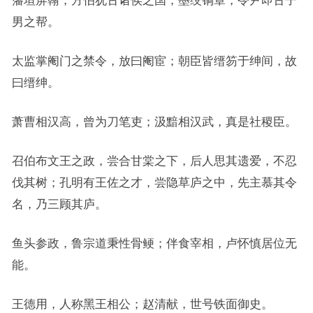
藩垣屏翰，方伯犹古诸侯之国；墨绶铜章，令尹即古子
男之帮。
太监掌阉门之禁令，放曰阉宦；朝臣皆缙笏于绅间，故
曰缙绅。
萧曹相汉高，曾为刀笔吏；汲黯相汉武，真是社稷臣。
召伯布文王之政，尝合甘棠之下，后人思其遗爱，不忍
伐其树；孔明有王佐之才，尝隐草庐之中，先主慕其令
名，乃三顾其庐。
鱼头参政，鲁宗道秉性骨鲠；伴食宰相，卢怀慎居位无
能。
王德用，人称黑王相公；赵清献，世号铁面御史。