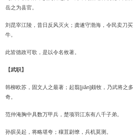
岳之为县官。
刘昆宰江陵，昔日反风灭火；龚遂守渤海，令民卖刀买
牛。
此皆德政可歌，是以令名攸著。
【武职】
韩柳欧苏，固文人之最著；起翦[jiǎn]颇牧，乃武将之多
奇。
范仲淹胸中具数万甲兵，楚项羽江东有八千子弟。
孙膑吴起，将略堪夸；穰苴尉缭，兵机莫测。