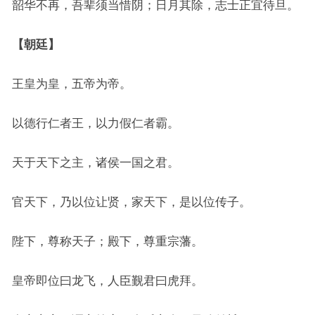
韶华不再，吾辈须当惜阴；日月其除，志士正宜待旦。
【朝廷】
王皇为皇，五帝为帝。
以德行仁者王，以力假仁者霸。
天于天下之主，诸侯一国之君。
官天下，乃以位让贤，家天下，是以位传子。
陛下，尊称天子；殿下，尊重宗藩。
皇帝即位曰龙飞，人臣觐君曰虎拜。