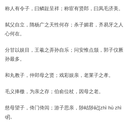
称人有令子，曰鳞趾呈祥；称宦有贤郎，曰凤毛济美。
弑父自立，隋杨广之天性何存；杀子媚君，齐易牙之人
心何在。
分甘以娱目，王羲之弄孙自乐；问安惟点颔，郭子仪厥
孙最多。
和丸教子，仲郢母之贤；戏彩娱亲，老莱子之孝。
毛义捧檄，为亲之存；伯俞位杖，因母之老。
慈母望子，倚门倚闾；游子思亲，陟岵陟屺[zhì hù zhì
qǐ]。