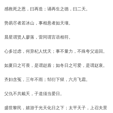
感救死之恩，曰再造；诵再生之德，曰二天。
势易尽者若冰山，事相悬者如天壤。
晨星谓贤人廖落，雷同谓言语相符。
心多过虑，何异杞人忧天；事不量力，不殊夸父追回。
如夏日之可畏，是谓赵盾；如冬日之可爱，是谓赵衰。
齐妇含冤，三年不雨；邹衍下狱，六月飞霜。
父仇不共戴夭，子道须当爱日。
盛世黎民，嬉游于光天化日之下；太平天子，上召夫景