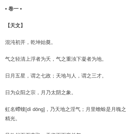
• 卷一 •
【天文】
混沌初开，乾坤始奠。
气之轻清上浮者为夭，气之重浊下凝者为地。
日月五星，谓之七政；天地与人，谓之三才。
日为众阳之宗，月乃太阴之象。
虹名螮蝀[dì dōng]，乃天地之淫气；月里蟾蜍是月魄之
精光。