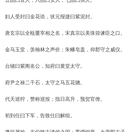
五品曰宜人，六品曰安人，七品曰孺人。
妇人受封曰金花诰，状元报捷曰紫泥封。
唐玄宗以全瓯覆宰相之名，宋真宗以美珠箝谏臣之口。
金马玉堂，羡翰林之声价；朱幡皂盖，仰郡守之威仪。
台辅曰紫阁名公，知府曰黄堂太守。
府尹之禄二千石，太守之马五花骢。
代天巡狩，赞称巡按；指日高升，预贺官僚。
初到任曰下车，告致仕曰解组。