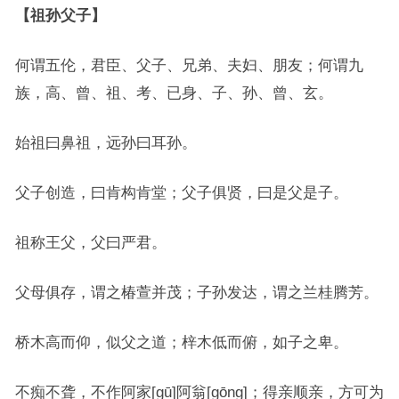
【祖孙父子】
何谓五伦，君臣、父子、兄弟、夫妇、朋友；何谓九
族，高、曾、祖、考、已身、子、孙、曾、玄。
始祖曰鼻祖，远孙曰耳孙。
父子创造，曰肯构肯堂；父子俱贤，曰是父是子。
祖称王父，父曰严君。
父母俱存，谓之椿萱并茂；子孙发达，谓之兰桂腾芳。
桥木高而仰，似父之道；梓木低而俯，如子之卑。
不痴不聋，不作阿家[gū]阿翁[gōng]；得亲顺亲，方可为