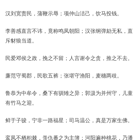
汉刘宽责民，蒲鞭示辱；项仲山洁己，饮马投钱。
李善感直言不讳，竟称鸣凤朝阳；汉张纲弹劾无私，直
斥豺狼当道。
民爱邓侯之政，挽之不留；人言谢令之贪，推之不去。
廉范守蜀郡，民歌五裤；张堪守渔阳，麦穗两歧。
鲁恭为中牟令，桑下有驯雉之异；郭汲为并州守，儿童
有竹马之迎。
鲜于子骏，宁非一路福星；司马温公，真是万家生佛。
鸾凤不栖枳棘，羡仇番之为主簿；河阳遍种桃花，乃潘