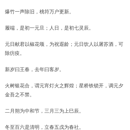
爆竹一声除旧，桃符万户更新。
履端，是初一元旦；人日，是初七灵辰。
元日献君以椒花颂，为祝遐龄；元日饮人以屠苏酒，可
除疠疫。
新岁曰王春，去年曰客岁。
火树银花合，谓元宵灯火之辉煌；星桥铁锁开，调元夕
金吾之不禁。
二月朔为中和节，三月三为上巳辰。
冬至百六是清明，立春五戊为春社。