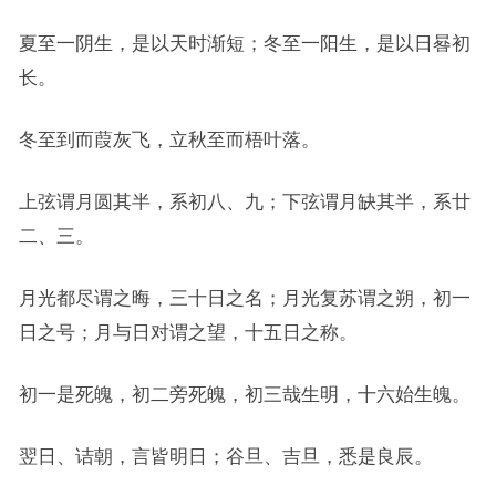
夏至一阴生，是以天时渐短；冬至一阳生，是以日晷初
长。
冬至到而葭灰飞，立秋至而梧叶落。
上弦谓月圆其半，系初八、九；下弦谓月缺其半，系廿
二、三。
月光都尽谓之晦，三十日之名；月光复苏谓之朔，初一
日之号；月与日对谓之望，十五日之称。
初一是死魄，初二旁死魄，初三哉生明，十六始生魄。
翌日、诘朝，言皆明日；谷旦、吉旦，悉是良辰。