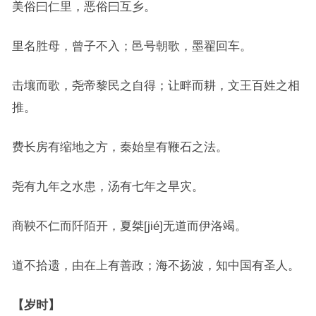
美俗曰仁里，恶俗曰互乡。
里名胜母，曾子不入；邑号朝歌，墨翟回车。
击壤而歌，尧帝黎民之自得；让畔而耕，文王百姓之相
推。
费长房有缩地之方，秦始皇有鞭石之法。
尧有九年之水患，汤有七年之旱灾。
商鞅不仁而阡陌开，夏桀[jié]无道而伊洛竭。
道不拾遗，由在上有善政；海不扬波，知中国有圣人。
【岁时】