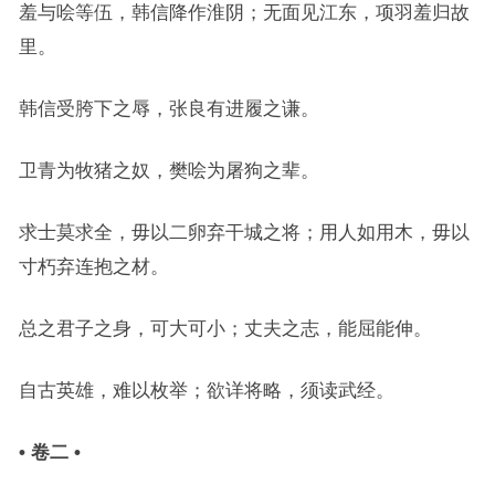
羞与哙等伍，韩信降作淮阴；无面见江东，项羽羞归故
里。
韩信受胯下之辱，张良有进履之谦。
卫青为牧猪之奴，樊哙为屠狗之辈。
求士莫求全，毋以二卵弃干城之将；用人如用木，毋以
寸朽弃连抱之材。
总之君子之身，可大可小；丈夫之志，能屈能伸。
自古英雄，难以枚举；欲详将略，须读武经。
• 卷二 •