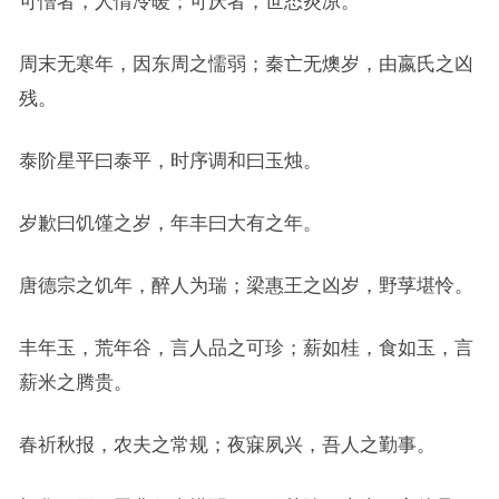
可憎者，人情冷暖；可厌者，世态炎凉。
周末无寒年，因东周之懦弱；秦亡无燠岁，由嬴氏之凶
残。
泰阶星平曰泰平，时序调和曰玉烛。
岁歉曰饥馑之岁，年丰曰大有之年。
唐德宗之饥年，醉人为瑞；梁惠王之凶岁，野莩堪怜。
丰年玉，荒年谷，言人品之可珍；薪如桂，食如玉，言
薪米之腾贵。
春祈秋报，农夫之常规；夜寐夙兴，吾人之勤事。