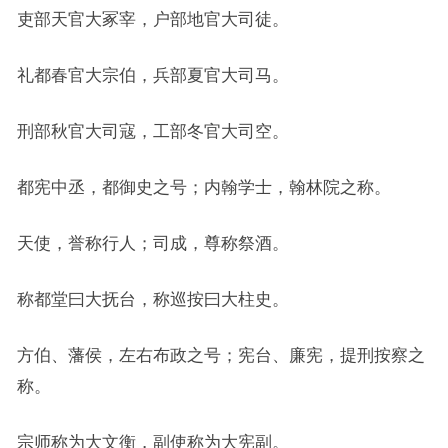
吏部天官大冢宰，户部地官大司徒。
礼都春官大宗伯，兵部夏官大司马。
刑部秋官大司寇，工部冬官大司空。
都宪中丞，都御史之号；内翰学士，翰林院之称。
天使，誉称行人；司成，尊称祭酒。
称都堂曰大抚台，称巡按曰大柱史。
方伯、藩侯，左右布政之号；宪台、廉宪，提刑按察之
称。
宗师称为大文衡，副使称为大宪副。