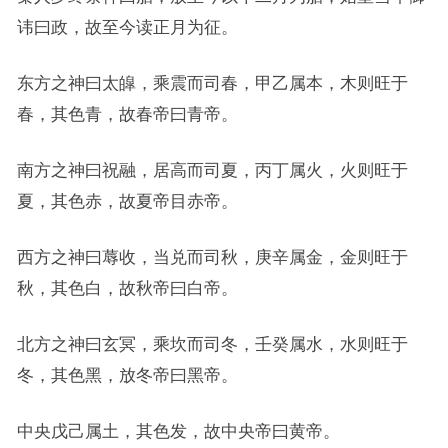
讳曰政，故至今读正月为征。
东方之神曰太皡，乘震而司春，甲乙属本，木则旺于
春，其色青，故春帝曰青帝。
南方之神曰祝融，居高而司夏，丙丁属火，火则旺于
夏，其色赤，故夏帝目赤帝。
西方之神曰蓐收，当兑而司秋，庚辛属金，金则旺于
秋，其色白，故秋帝曰白帝。
北方之神曰玄冥，乘坎而司冬，壬癸属水，水则旺于
冬，其色黑，放冬帝曰黑帝。
中央戊己属土，其色发，故中央帝曰黄帝。