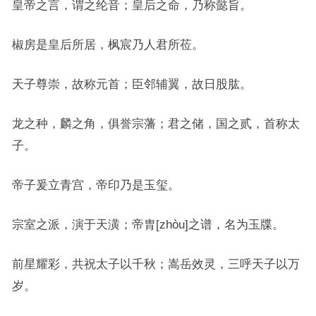
皇帝之言，谓之纶音；皇后之命，乃称懿旨。
椒房是皇后所居，枫宸乃人君所莅。
天子尊崇，故称元首；臣邻辅翼，故日股肱。
龙之种，麟之角，俱誉宗藩；君之储，国之贰，首称太
子。
帝子爰立青宫，帝印乃是玉玺。
宗室之派，演于天潢；帝胄[zhòu]之谱，名为玉牒。
前星耀彩，共祝太子以千秋；嵩岳效灵，三呼天子以万
岁。