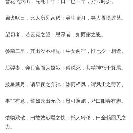
雪花飞六出，先兆丰年；日上已三竿，乃云时晏。
蜀犬吠日，比人所见甚稀；吴牛喘月，笑人畏惧过甚。
望切者，若云霓之望；恩深者，如雨露之恩。
参商二星，其出没不相见；牛女两宿，惟七夕一相逢。
后羿妻，奔月宫而为嫦娥；傅说死，其精神托于箕尾。
披星戴月，谓早夜之奔驰；沐雨栉风，谓风尘之劳苦。
事非有意，譬如云出无心；恩可遍施，乃曰阳春有脚。
馈物致敬，曰敢效献曝之忱；托人转移，曰全赖回天之
力。