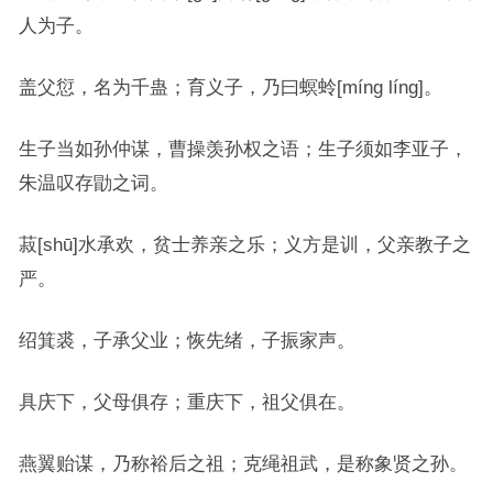
人为子。
盖父愆，名为千蛊；育义子，乃曰螟蛉[míng líng]。
生子当如孙仲谋，曹操羡孙权之语；生子须如李亚子，
朱温叹存勖之词。
菽[shū]水承欢，贫士养亲之乐；义方是训，父亲教子之
严。
绍箕裘，子承父业；恢先绪，子振家声。
具庆下，父母俱存；重庆下，祖父俱在。
燕翼贻谋，乃称裕后之祖；克绳祖武，是称象贤之孙。