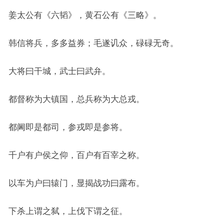
姜太公有《六韬》，黄石公有《三略》。
韩信将兵，多多益券；毛遂讥众，碌碌无奇。
大将曰干城，武士曰武弁。
都督称为大镇国，总兵称为大总戎。
都阃即是都司，参戎即是参将。
千户有户侯之仰，百户有百宰之称。
以车为户曰辕门，显揭战功曰露布。
下杀上谓之弑，上伐下谓之征。