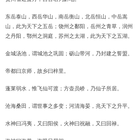
东岳泰山，西岳华山，南岳衡山，北岳恒山，中岳嵩
山，此为天下之五岳；饶州之鄱阳，岳州之青草，润州
之丹阳，鄂州之洞庭，苏州之太湖，此为天下之五湖。
金城汤池，谓城池之巩固；砺山带河，乃封建之誓盟。
帝都曰京师，故乡曰梓里。
蓬莱弱水，惟飞仙可渡；方壶员峤，乃仙子所居。
沧海桑田，谓世事之多变；河清海晏，兆天下之升平。
水神曰冯夷，又曰阳侯，火神曰祝融，又曰回禄。