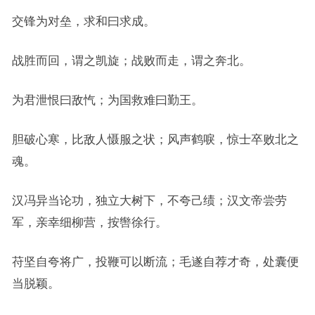
交锋为对垒，求和曰求成。
战胜而回，谓之凯旋；战败而走，谓之奔北。
为君泄恨曰敌忾；为国救难曰勤王。
胆破心寒，比敌人慑服之状；风声鹤唳，惊士卒败北之
魂。
汉冯异当论功，独立大树下，不夸己绩；汉文帝尝劳
军，亲幸细柳营，按辔徐行。
苻坚自夸将广，投鞭可以断流；毛遂自荐才奇，处囊便
当脱颖。