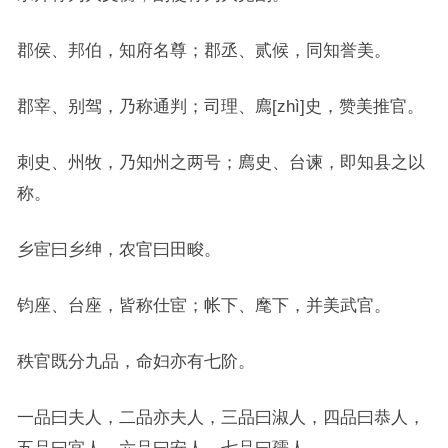
郡侯、邦伯，知府名尊；郡丞、贰候，同知誉美。
郡宰、别驾，乃称通判；司理、廌[zhì]史，赞美推官。
刺史、州牧，乃知州之两号；廌史、台谏，即知县之以
称。
乡宦曰乡绅，农官曰田畯。
钧座、台座，皆称仕宦；帐下、麾下，并美武官。
秩官既分九品，命妇亦有七阶。
一品曰夫人，二品亦夫人，三品曰淑人，四品曰恭人，