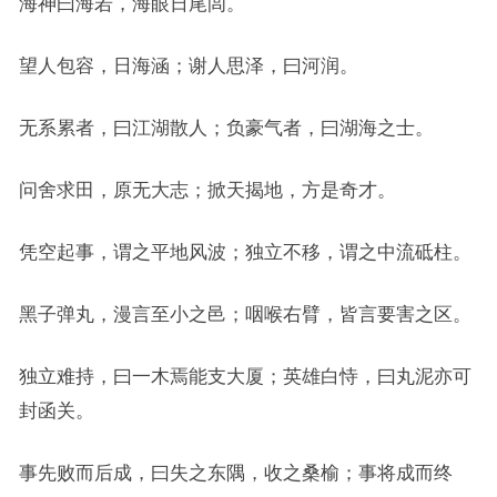
海神曰海若，海眼日尾闾。
望人包容，日海涵；谢人思泽，曰河润。
无系累者，曰江湖散人；负豪气者，曰湖海之士。
问舍求田，原无大志；掀天揭地，方是奇才。
凭空起事，谓之平地风波；独立不移，谓之中流砥柱。
黑子弹丸，漫言至小之邑；咽喉右臂，皆言要害之区。
独立难持，曰一木焉能支大厦；英雄白恃，曰丸泥亦可
封函关。
事先败而后成，曰失之东隅，收之桑榆；事将成而终