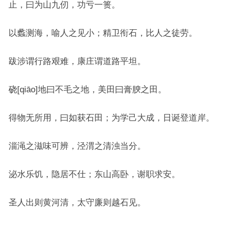
止，曰为山九仞，功亏一篑。
以蠡测海，喻人之见小；精卫衔石，比人之徒劳。
跋涉谓行路艰难，康庄谓道路平坦。
硗[qiāo]地曰不毛之地，美田曰膏腴之田。
得物无所用，曰如获石田；为学己大成，日诞登道岸。
淄渑之滋味可辨，泾渭之清浊当分。
泌水乐饥，隐居不仕；东山高卧，谢职求安。
圣人出则黄河清，太守廉则越石见。