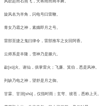
风欲起而石燕飞，天将雨而商羊舞。
旋风名为羊角，闪电号曰雷鞭。
青女乃霜之神，素娥即月之号。
雷部至捷之鬼曰律令，雷部推车之女回阿香。
云师系是丰隆，雪神乃是滕六。
歘[xū]火、谢仙，俱掌雷火；飞廉、箕伯，悉是风神。
列缺乃电之神，望舒是月之御。
甘霖、甘澍[shù]，仅指时雨；玄穹、彼苍，悉称上天。