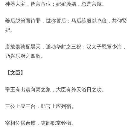
神器大宝，皆言帝位；妃嫔媵嫱，总是宫娥。
姜后脱簪而待罪，世称哲后；马后练服以鸣俭，共仰贤
妃。
唐放勋德配昊天，遂动华封之三祝；汉太子恩覃少海，
乃兴乐府之四歌。
【文臣】
帝王有出震向离之象，大臣有补天浴日之功。
三公上应三台，郎官上应列宿。
宰相位居台铉，吏部职掌铨衡。