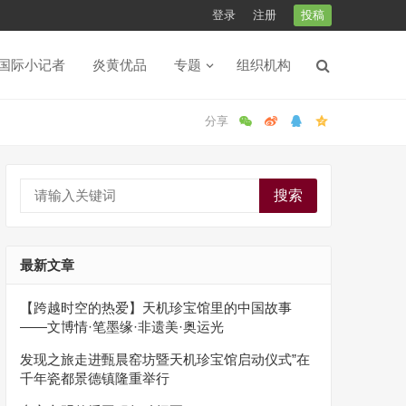
登录
注册
投稿
国际小记者
炎黄优品
专题
组织机构
搜索
最新文章
【跨越时空的热爱】天机珍宝馆里的中国故事
——文博情·笔墨缘·非遗美·奥运光
发现之旅走进甄晨窑坊暨天机珍宝馆启动仪式”在
千年瓷都景德镇隆重举行