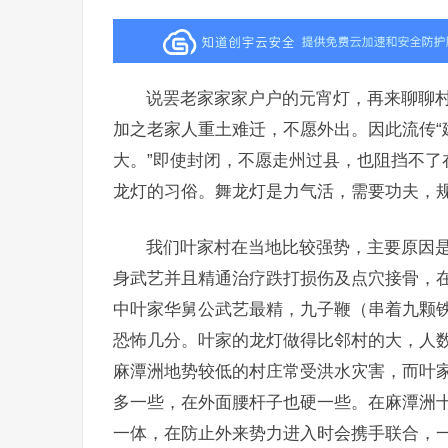
说罢老家家家户户的元宵灯，再来聊聊
加之老家人重土难迁，不愿外出。因此流传“
大。”即使封闭，不愿走州过县，也阻挡不了
龙灯的习俗。舞龙灯是力气活，需要功夫，
我们叶家村在当地比较强势，主要原因
身武艺并且精通治疗跌打损伤及点穴接骨，
中叶家华舅公武艺最精，九子鞭（串着九颗
恐怖几分。叶家的龙灯做得比邻村的大，人
麻潭洲地势较低的村庄常受洪水灾害，而叶
多一些，在外面腰杆子也硬一些。在麻潭洲
一体，在防止外来势力进入时会携手联合，