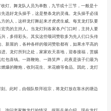
宵收灯。舞龙队人员为单数，九节或十三节，一般是十
首先选好龙头操手，这是整条龙的灵魂。龙头操手必须
八方的人，这样龙灯舞起来才虎虎生威。每支龙灯队要
音宏亮的主持人。当龙灯到各家各户门口时，主持人要
高兴，多得彩头。其实这些颂词赞歌多为先人们口头传
的、新屋的，各种各样的颂词赞歌都有，如果水平高的
俱进。龙灯所到之处，家家欢天喜地，迎春接福，赏赐
送红包喜钱。一路鞭炮、一路笑声，此夜是孩子们最为
未燃爆的鞭炮，收到花生、米花糖等食品。因此，龙灯
。
时刻。此时，由领队祭拜祖宗，将龙灯放在靠水的塘边
话，询问老家舞龙灯的情况。据新兵弟介绍，现在龙灯