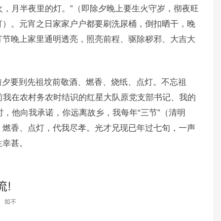
的火，月半夜里的灯。”（即除夕晚上要生火守岁，彻夜旺
灯）。元宵之日家家户户都要刷洗尿桶，倒扣晒干，晚
宵节晚上家里通明透亮，照亮前程、驱除秽邪、大吉大
前夕要到先祖坟前敬酒、燃香、烧纸、点灯。不忘祖
前我在农村务农时结识的红星大队原党支部书记、我的
时，他向我承诺，你远离故乡，我每年“三节”（清明
、燃香、点灯，代我尽孝。光才兄现已年过七旬，一声
生幸甚。