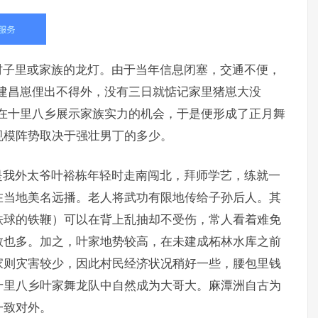
村子里或家族的龙灯。由于当年信息闭塞，交通不便，
建昌崽俚出不得外，没有三日就惦记家里猪崽大没
在十里八乡展示家族实力的机会，于是便形成了正月舞
规模阵势取决于强壮男丁的多少。
是我外太爷叶裕栋年轻时走南闯北，拜师学艺，练就一
在当地美名远播。老人将武功有限地传给子孙后人。其
铁球的铁鞭）可以在背上乱抽却不受伤，常人看着难免
数也多。加之，叶家地势较高，在未建成柘林水库之前
家则灾害较少，因此村民经济状况稍好一些，腰包里钱
十里八乡叶家舞龙队中自然成为大哥大。麻潭洲自古为
一致对外。