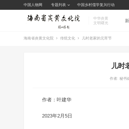
中国人物网
专题列表
中国乡村儒学复兴行动
中华炎黄
文明曙光
海南省炎黄文化院
传统文化
儿时老家的元宵节
儿时
作者:
秘书
作者：叶建华
2023年2月5日