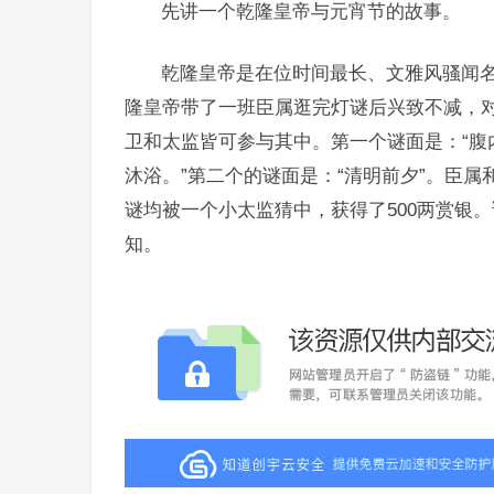
先讲一个乾隆皇帝与元宵节的故事。
乾隆皇帝是在位时间最长、文雅风骚闻
隆皇帝带了一班臣属逛完灯谜后兴致不减，
卫和太监皆可参与其中。第一个谜面是：“腹
沐浴。”第二个的谜面是：“清明前夕”。臣
谜均被一个小太监猜中，获得了500两赏银
知。