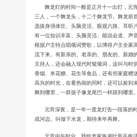
舞龙灯的时间一般是正月十一出灯，元
三人，一个舞龙头，十二个舞龙节。舞龙前
选拔身强体壮、头脑灵活、眼观六路、耳听
有一位知识丰富、头脑灵活、能说会道、声
根据户主特点唱颂词赞歌，以博得户主全家
流下来。有新亲的、老亲的、朋友的、新婚
主持人，还会融入现代时髦颂词，这叫与时
香烟、米花糖、花生等食品，还有些家庭赠
高兴的时光，在看热闹的同时，还可以捡到
舞到哪里，一群孩子像龙尾巴一样跟到哪里
元宵深夜，是一年一度龙灯告一段落的
或河边。叫做下水龙，期待来年再舞。
元宵中午时分，我给老家族弟叶新兵电