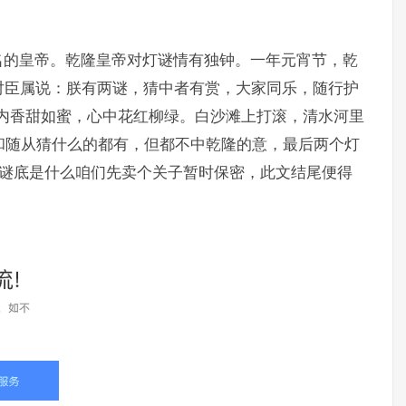
名的皇帝。乾隆皇帝对灯谜情有独钟。一年元宵节，乾
对臣属说：朕有两谜，猜中者有赏，大家同乐，随行护
内香甜如蜜，心中花红柳绿。白沙滩上打滚，清水河里
属和随从猜什么的都有，但都不中乾隆的意，最后两个灯
。谜底是什么咱们先卖个关子暂时保密，此文结尾便得