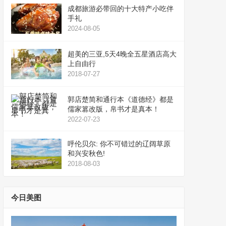
成都旅游必带回的十大特产小吃伴
手礼
2024-08-05
超美的三亚,5天4晚全五星酒店高大
上自由行
2018-07-27
郭店楚简和通行本《道德经》都是
儒家篡改版，帛书才是真本！
2022-07-23
呼伦贝尔: 你不可错过的辽阔草原
和兴安秋色!
2018-08-03
今日美图