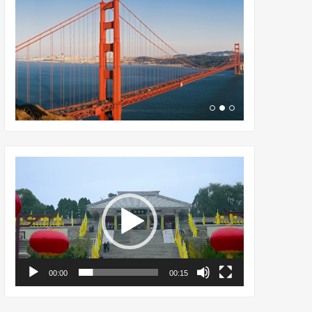
视
频
播
放
器
00:00
00:15