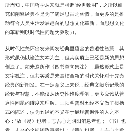
所周知，中国哲学从来就是强调“经世致用”，之所以研
究和阐释经典不是为了满足思古之幽情，而更多的是推
动符合人类生活发展趋向的思想文化革新，而思想文化
的革新则以时代性问题为驱动力。
从时代性关怀出发来阐发经典里蕴含的普遍性智慧，其
形式虽仍以诠注文本为主，但其实质上已经是新的思想
创造了。如朱熹所作《四书章句集注》，虽然形式上是
文字笺注，但其实质是朱熹结合新的时代关怀对于先秦
经典的新阐发。在一定意义上来说，经典文献所记录的
经验与智慧，不能仅从历史性维度理解，更多应该从普
遍性问题的维度来理解。王阳明曾对五经本义做了概括
式的陈述，认为五经的本义在于展现普遍性的人之本
心：“故《易》也者，志吾心之阴阳消息者也；《书》也
者，志吾心之纪纲政事者也；《诗》也者，志吾心之歌