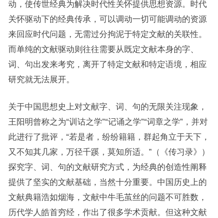
动，使传世经典为解决时代性关怀提供思想资源。时代
关怀驱动下的经典传承，可以调动一切可能调动的资源
来回应时代问题，无需过分拘泥于特定文献的关联性。
而单纯的文献驱动则往往需要从既定文献本身的字、
词、句出发来考究，离开了特定文献和特定语境，相应
研究就无法展开。
关于中国思想史上对文献字、词、句的无限关注现象，
王阳明曾称之为“训诂之学”“记诵之学”“词章之学”，并对
此进行了批评，“若是者，纷纷籍籍，群起角立于天下，
又不知其几家，万径千蹊，莫知所适。”（《传习录》）
探究字、词、句的文献研究方式，为经典的创造性阐释
提供了坚实的文献基础，当然十分重要。中国历史上的
文献典籍浩如烟海，文献中牛毛茧丝的问题不可胜数，
历代学人皓首穷经，作出了很多学术贡献。但这种文献