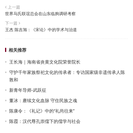
上一篇
世界马氏联谊总会在山东临朐调研考察
下一篇
王杰 陈吉旭：《宋论》中的学术与治道
相关推荐
王长海｜海南省炎黄文化院荣誉院长
守护千年家族祭祀文化的传承者：专访国家级非遗传承人陈
敦和
新青年导师-武跃征
董冰：赓续文化血脉 守住民族之魂
陈康令：《礼记》中的“礼尚往来”
陈霞：汉代尊孔崇儒下的儒学与社会