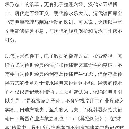
承形态上的沿革，更有孔子整理六经、汉代立五经博
士、唐代定五经正义、明代修永乐大典、清代编四库全
书等典籍整理与阐释活动的迭进。可以说，之所以中华
文明能够绵延不息，与历代的经典保护和传承工作密不
可分。
现代技术条件下，电子数据的储存方式、检索路径、阅
读方式为传世经典的保护和传播带来革命性的突破，不
需要再为传世经典的储存及传播产生忧虑，但储存及传
播方式的变革对于传承经典来说远远不够。经典的传承
并不仅仅是记录和传诵，王阳明曾认为，记诵经典并引
以为是，“是犹富家之子孙，不务守视享用其产业库藏之
实积，日遗忘散失，至为窭人丐夫，而犹嚣嚣然指其记
籍曰：斯吾产业库藏之积也！”（《尊经阁记》）在“财
富”传承中，只知道保护账本而不知发挥账本中所记述财