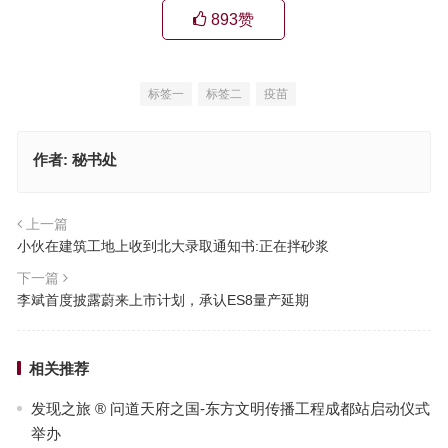
893
赞
标签一
标签二
疫苗
作者:
秘书处
上一篇
小伙在建筑工地上收到北大录取通知书:正在拌砂浆
下一篇
李斌首度披露蔚来上市计划，承认ES8量产延期
相关推荐
发现之旅 ® 问道天府之国-东方文明传播工程成都站启动仪式
举办