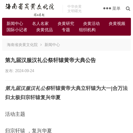
中华炎黄
菜单
文明曙光
新闻中心
名人名家
炎黄研究
炎黄活动
炎黄视频
国际小记者
炎黄优品
专题
组织机构
海南省炎黄文化院
新闻中心
第九届汉服汉礼公祭轩辕黄帝大典公告
发布: 2024-09-24
第九届汉服汉礼公祭
轩辕黄帝大典立轩辕为大一|合万法
归太极
归宗轩辕复兴华夏
活动主题
归宗轩辕 ，复兴华夏